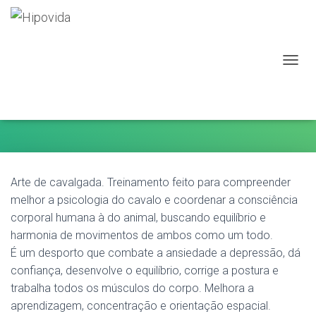
A
L
EQUITAÇÃO
T
E
R
N
A
R
A
Arte de cavalgada. Treinamento feito para compreender
N
melhor a psicologia do cavalo e coordenar a consciência
A
corporal humana à do animal, buscando equilíbrio e
V
E
harmonia de movimentos de ambos como um todo.
G
É um desporto que combate a ansiedade a depressão, dá
A
confiança, desenvolve o equilíbrio, corrige a postura e
Ç
Ã
trabalha todos os músculos do corpo. Melhora a
O
aprendizagem, concentração e orientação espacial.